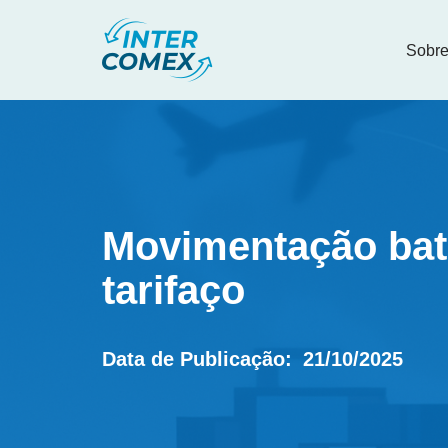
Sobr
Pular
para
o
conteúdo
Movimentação bat
tarifaço
21/10/2025